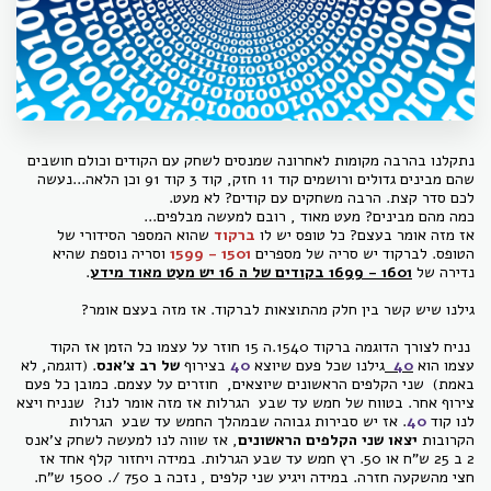
נתקלנו בהרבה מקומות לאחרונה שמנסים לשחק עם הקודים וכולם חושבים
שהם מבינים גדולים ורושמים קוד 11 חזק, קוד 3 קוד 91 וכן הלאה...נעשה
לכם סדר קצת. הרבה משחקים עם קודים? לא מעט.
כמה מהם מבינים? מעט מאוד , רובם למעשה מבלפים...
אז מזה אומר בעצם? כל טופס יש לו
ברקוד
שהוא המספר הסידורי של
הטופס. לברקוד יש סריה של מספרים
1501 - 1599
וסריה נוספת שהיא
נדירה של
1601 - 1699 בקודים של ה 16 יש מעט מאוד מידע
.
גילנו שיש קשר בין חלק מהתוצאות לברקוד. אז מזה בעצם אומר?
נניח לצורך הדוגמה ברקוד 1540.ה 15 חוזר על עצמו כל הזמן אז הקוד
עצמו הוא
40
גילנו שכל פעם שיוצא
40
בצירוף
של רב צ'אנס
. (דוגמה, לא
באמת) שני הקלפים הראשונים שיוצאים, חוזרים על עצמם. כמובן כל פעם
צירוף אחר. בטווח של חמש עד שבע הגרלות אז מזה אומר לנו? שנניח ויצא
לנו קוד
40
. אז יש סבירות גבוהה שבמהלך החמש עד שבע הגרלות
הקרובות
י
צאו שני הקלפים הראשונים
, אז שווה לנו למעשה לשחק צ'אנס
2 ב 25 ש"ח או 50. רץ חמש עד שבע הגרלות. במידה ויחזור קלף אחד אז
חצי מהשקעה חזרה. במידה ויגיע שני קלפים , נזכה ב 750 /. 1500 ש"ח.