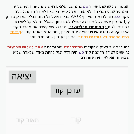
'אממה' זה שרשום שקוד
40
נותן שני קלפים ראשונים בטווח זמן של עד
חמש עד שבע הגרלות, לא אומר שזה יגיע, כי נניח לצורך הדוגמה בלבד,
שקוד
40
נתן לנו את הצירוף AA8K אבל בפועל כל היום בכלל משחק 10, 9
J, 7 אז אין טעם לשלוח כי זה אפילו לא בכיוון...בגלל זה לא קל לשלוט
בקודים .לשם
כך פיתחנו אפליקציה
, שברגע שמקישים את מספר הקוד,
האפליקציה נותנת אינפורמציה ע"פ תאריך, מה הגיע באותו קוד. ה
קודים
לשם הבהרה לא נותנים זכיות
.הם כלי עזר לשחק חכם יותר.
כמו כן חשוב לציין שהקודים
מסונכרנים
ומתעדכנים
אחת לשלוש שבועות
כך שאם לצורך הדוגמה קוד
40
היה חזק יכול להיות מאוד שלאחר שלוש
שבועות הוא לא יהיה שווה דבר.