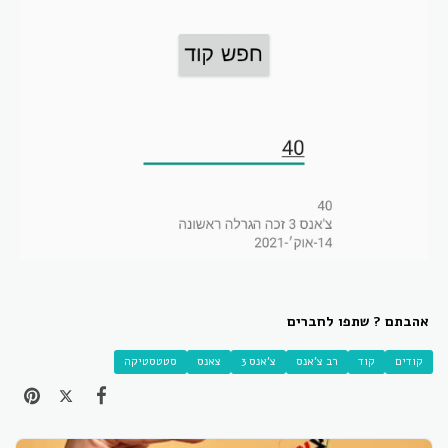
אהבתם ? שתפו לחברים
קודים
קוד
רב צ'אנס
צ'אנס 3
צאנס
סטטסטיקה