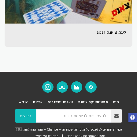
ליגת צ'אנס 2021
בית
סטטיסטיקה צ'אנס
שאלות ותשובות
אודות
עוד
הירשם
זכויות יוצרים © 2026 כל הזכויות שמורות -
Chance - אתר ההמלצות 🇮🇱
תקנון האתר ותנאי השימוש
|
פרטיות השימוש