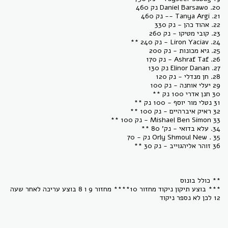
20. Daniel Barsawo נק 460
21. Tanya Argi -- נק 460
22. אהוד כהן - נק 330
23. קובי מטיקו - נק 260
24. Liron Yaciav - נק 240 **
25. גיא מכונות - נק 200
26. Ashraf Taf - נק 170
27. Elinor Danan נק 130
28. חן מנדלי - נק 120
29 יעלי אוחנה - נק 100
30 חנן אדרי 100 נק **
31 נטלי מור יוסף - 100 נק **
32 ראיק איברהיים - נק 100 **
33 Mishael Ben Simon - נק 100 **
34. עלא בדואי - נק' 80 **
35 . Orly Shmoul New נק - 70
36 זוהר אליהגוייב - נק 30 **
** כולל בונוס
*** בוצע תיקון ניקוד מחזור 10**** מחזור 9 ו 8 בוצע עריכה לאחר שעה
12 לכן לא נספר ניקוד