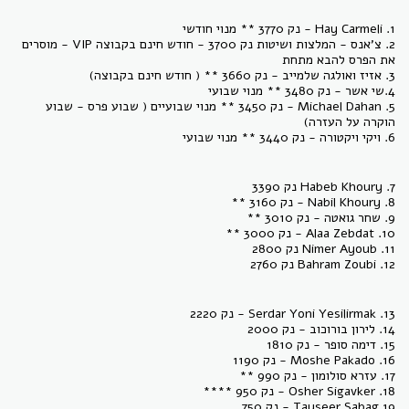
1. Hay Carmeli - נק 3770 ** מנוי חודשי
2. צ'אנס - המלצות ושיטות נק 3700 - חודש חינם בקבוצה VIP - מוסרים
את הפרס להבא מתחת
3. אזיז ואולגה שלמייב - נק 3660 ** ( חודש חינם בקבוצה)
4.שי אשר - נק 3480 ** מנוי שבועי
5. Michael Dahan - נק 3450 ** מנוי שבועיים ( שבוע פרס - שבוע
הוקרה על העזרה)
6. ויקי ויקטורה - נק 3440 ** מנוי שבועי
7. Habeb Khoury נק 3390
8. Nabil Khoury - נק 3160 **
9. שחר גואטה - נק 3010 **
10. Alaa Zebdat - נק 3000 **
11. Nimer Ayoub נק 2800
12. Bahram Zoubi נק 2760
13. Serdar Yoni Yesilirmak - נק 2220
14. לירון בורוכוב - נק 2000
15. דימה סופר - נק 1810
16. Moshe Pakado - נק 1190
17. עזרא סולומון - נק 990 **
18. Osher Sigavker - נק 950 ****
19 Tayseer Sabag - נק 750