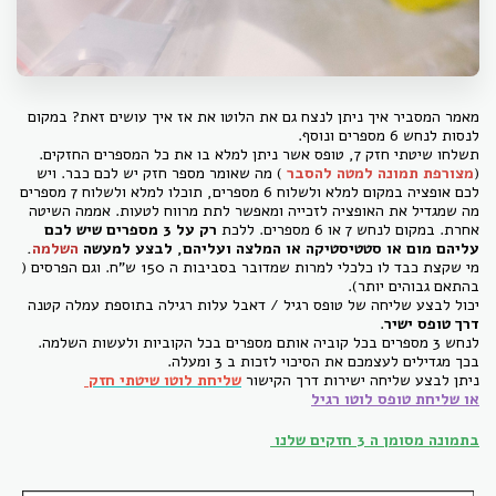
מאמר המסביר איך ניתן לנצח גם את הלוטו את אז איך עושים זאת? במקום
לנסות לנחש 6 מספרים ונוסף.
תשלחו שיטתי חזק 7, טופס אשר ניתן למלא בו את כל המספרים החזקים.
(
מצורפת תמונה למטה להסבר
) מה שאומר מספר חזק יש לכם כבר. ויש
לכם אופציה במקום למלא ולשלוח 6 מספרים, תוכלו למלא ולשלוח 7 מספרים
מה שמגדיל את האופציה לזכייה ומאפשר לתת מרווח לטעות. אממה השיטה
אחרת. במקום לנחש 7 או 6 מספרים. ללכת
רק על 3 מספרים שיש לכם
עליהם מום או סטטיסטיקה או המלצה ועליהם, לבצע למעשה
השלמה
.
מי שקצת כבד לו כלכלי למרות שמדובר בסביבות ה 150 ש"ח. וגם הפרסים (
בהתאם גבוהים יותר).
יכול לבצע שליחה של טופס רגיל / דאבל עלות רגילה בתוספת עמלה קטנה
דרך טופס ישיר
.
לנחש 3 מספרים בכל קוביה אותם מספרים בכל הקוביות ולעשות השלמה.
בכך מגדילים לעצמכם את הסיכוי לזכות ב 3 ומעלה.
ניתן לבצע שליחה ישירות דרך הקישור
שליחת לוטו שיטתי חזק
או
שליחת טופס לוטו רגיל
בתמונה מסומן ה 3 חזקים שלנו