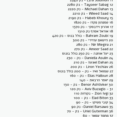
11 Ezra Solomon - נק 2340
12 Tayseer Sabag - נק 2280
13 Michael Dahan - נק 2220
14 Wleed Saad - נק 2210
15 Habeb Khoury - נק 2190
16 טספהון פקדו - נק 1820
17 אהרון וידבסקי - נק 1370
18 אוראל אסרף נק 1310
19 Bahram Zoubi - כולל בנוס - נק 420
20 הישאם עוזירי - נק 300
21 Nir Megira - נק 280
22 Ameer Saad - נק 270
23 יעל אוחנה - נק 250 כולל בונוס
24 Daniella Asulin - נק - 230
25 Israel Dahan - נק 210
26 Liron Yechiav - נק 200
27 שמואל ואיו - נק - 200 כולל בונוס
28 Elias Halloun - נק - 160
29 יאסר הרבאת - 140
30 Benor Ashtivker - נק - 130
31 - Aviv Buzaglo - נק 120
32 Zion Ivgi - נקודות 110
33 Elad Biton - נק - 100
34 קובי מטיקו - נק - 90
35 Daniel Barsawo- נק 90
36 Uriel Guterman - נק - 70
37 מחמד עמאר - 60